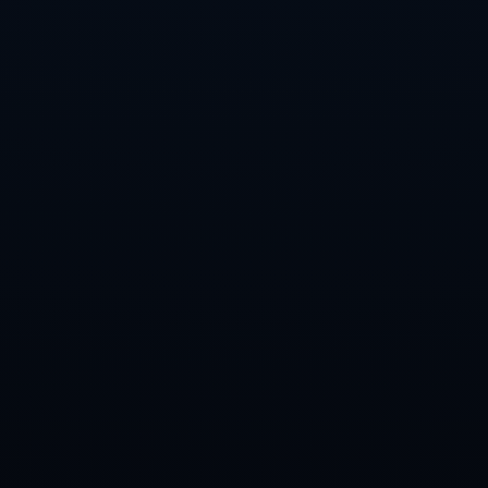
多人集中防守策略**，此次在应对国际米兰时未能发挥有效作用。这
一策略的失效，部分原因在于中场缺乏有力的拦截和中后场的防守连
接不够紧密，使得国际米兰能轻松找到突破口。
**关键时刻的临场决策**
从比赛中不难看出，劳塔罗的临场表现是其得以破荒的关键。在
比赛的关键时刻，他冷静地抓住对手的防守漏洞，为球队赢得关键进
球。国际米兰的教练团队在中场休息以及整个比赛的调整过程中，也
给予劳塔罗更多的自由空间，让他发挥出色。
总结来看，劳塔罗的**破球荒不仅是其个人职业生涯中的重要节
点**，更是国际米兰队整体战术执行的一次成功。通过攻防两端的表
现，国际米兰在这场比赛中展现出了不可小觑的统治力。而卡利亚里
队的失利，或许需要在未来的比赛中重新审视自身的战术安排和执行
力。