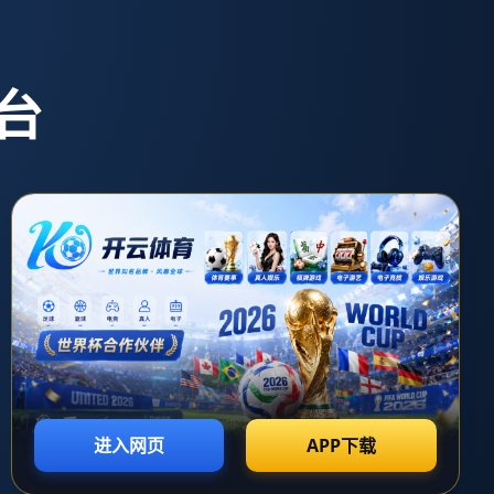
首页
公司简介
产品中心
新闻资讯
联系我们