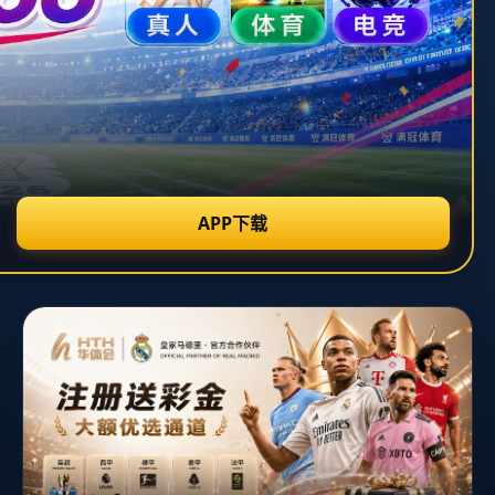
补出场破门！费兰社媒庆祝胜利：这是鲨鱼时刻🦈
**