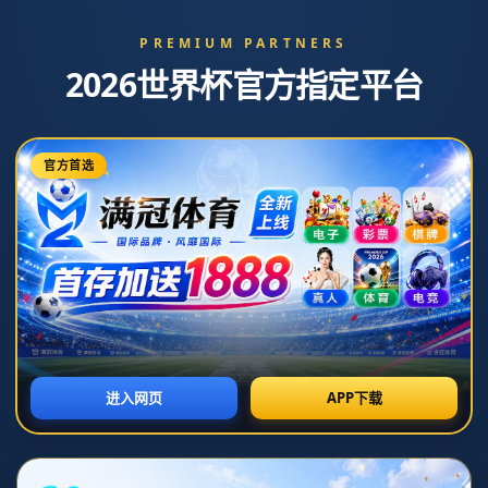
马龙称自己今晚被JJ爆了！湖媒调侃：想念哈姆
了是吧？.
**前言**
在近日的比赛中，丹佛掘金队的主教练迈克尔·马龙提到自己"被
JJ爆了"，一时间成为体育界的热议话题。湖人队的媒体也不甘寂寞，
以“想念哈姆了是吧？”的幽默调侃，增添了不少话题热度。本文将围
绕这一事件展开讨论，探讨马龙与湖人队的现状及未来发展。