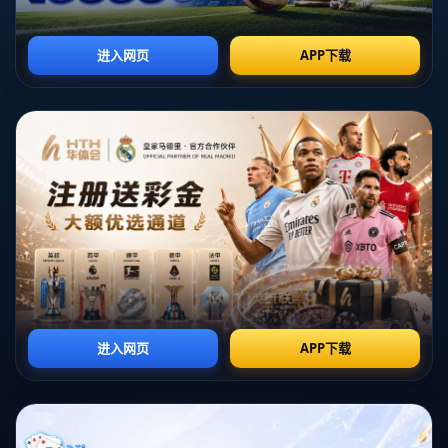
迈克尔·乔达尼，这位新秀以其流畅的控球和精准的投篮成为了湖
人阵中的一颗新星。在本场比赛中，他展现出优秀的篮球智商和过人
的胆识，使得马龙倍感头疼。乔达尼在短时间内连续命中关键三分，
加上几次抢断快速反击，彻底打乱了掘金的节奏，成为了最终比赛胜
利的关键因素。
**战术对比：马龙与哈姆的调侃**
马龙这位以防守见长的教练，在面对湖人这样的进攻强队时，显
得有些力不从心。虽然他的防守体系曾帮助掘金队多次渡过难关，但
面对年轻而充满活力的湖人队时，传统的防守策略似乎开始显得有些
滞后。