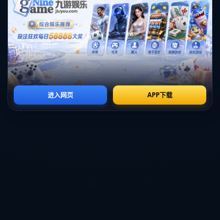
相比之下，曾执教过湖人队的达尔文·哈姆以其灵活的战术调整和
快速的反应在球迷中赢得了极高的评价。**湖媒的调侃“想念哈姆了是
吧？”**在某种程度上也反映出球迷对于湖人队目前表现的较高期待和
对于马龙传统战术体系的质疑。
**案例分析：战术创新与调整的重要性**
在NBA这样一个充满竞争的舞台上，战术创新与调整至关重要。
**以凯尔特人队为例**，他们在面对战术困境时，通过及时调整进攻和
防守策略，最终在总决赛中逆转取胜。这一成功案例再次强调了，光
凭球员个人能力往往不足以立于不败之地，教练的战术布置与调整同
样至关重要。