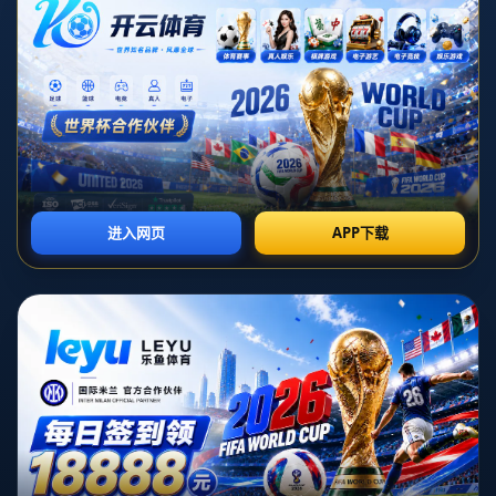
实力差距使得联赛的观赏性大打折扣。如北京国安、广州恒大等强队
常常让比赛失去悬念。然而，随着管理权和执行权的分离，各队有了
更多自主发展空间，管理上的松绑也让各俱乐部能够专注于提高自身
实力。
**改革后的中超**，在财务管理和比赛组织上有了显著的透明度和
效率。*例如，新的经济政策规定各俱乐部必须明确财政预算，更加合
理地进行资金使用。*这不仅帮助俱乐部避免了不必要的经济浪费，还
促使球队将更多资金用于青训和人才挖掘。因此，更加均衡的财务分
配让小球队也有机会崭露头角。