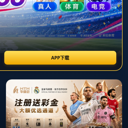
CBA常规赛：天津先行者不敌广东东阳光.