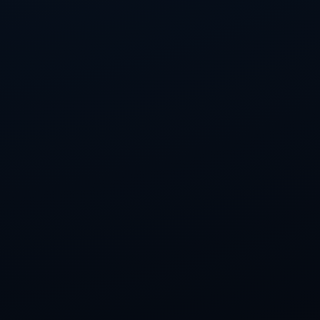
丰富的联赛经验和多位精英球员。因此，双方在赛季初期均
而，广东东阳光凭借稳固的防守和出色的反击能力，迅速稳
争夺上，广东队的优势显而易见。虽然天津先行者不甘示弱，
下，他们一度将比分追至仅差个位数。这让现场观众看到了
。
点**。天津先行者则在防守端颇具韧性，他们年轻球员的天