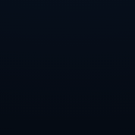
热点。天津先行者在近几个赛季中的表现逐渐稳定，而广东东阳光则拥有
展现出主动的进攻意识，以快速传导球和精准的三分球试图抢占先机。然
。球队依靠出色的配合和战术安排，频繁制造突破机会。尤其是在篮板球的
被对手拉开了分差。
放弃，而是调整策略，全力追赶比分。在球员们坚定的意志和顽强的防守
对手机会，关键时刻依靠经验丰富的球员，稳定了战局，并最终锁定胜利
球员在进攻端如鱼得水，**凭借良好的投篮手感和传球意识成为场上的焦
场上的表现无疑为自己的未来发展奠定了基础。