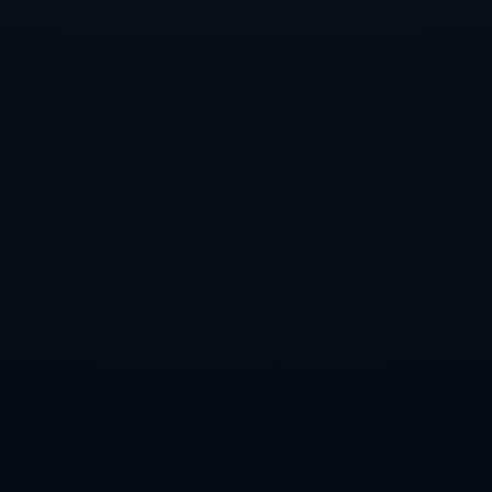
根据此次签约活动的官方介绍，国安不仅会提供系统的足球训
练，还将从心理、教育等多个方面支持这些小球员。例如，安排专业
的心理辅导员帮助他们克服比赛中的压力，同时继续他们的文化教
育，确保全面发展。这种综合性培养方案，势必为中国足球未来发展
提供源源不断的优秀人才。
**群众反响强烈，期待未来**
消息一出，不仅球迷们热烈讨论，业界人士也给予高度评价。他
们认为，国安此举不仅是对自身青训体系的完善，也是对全国足球青
训工作的良好示范。通过这样的培训模式，中国足球后备力量将更为
雄厚。