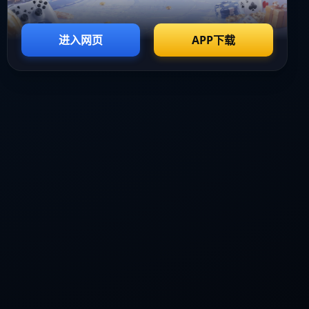
础设施合作方面的互利共赢。
*农业也是一个不容忽视的合作领域*。哈萨克斯坦拥有丰富
上重要的粮食生产国之一。中国企业一直在寻求与哈萨克斯
满足国内市场对优质粮食和农产品日益增长的需求。一家位
合作和资金投入，协助哈萨克斯坦当地企业提高农产品的生
科技、智能制造等领域具有先进的技术和经验，这为两国在科
技术积累为双方合作提供了强大的技术支持*。例如，中国
为未来的跨境贸易和投资铺平了道路。随着中国和哈萨克斯坦
一步。