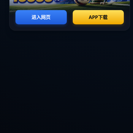
产效率和质量，从而实现了双赢。
**科技创新是另一个合作亮点**。在全球数字化转
技领域的合作奠定了坚实的基础。例如，阿里巴巴和腾讯等
最后，在可再生能源领域，中哈两国同样具备广泛的合
企业正在与哈萨克斯坦的能源公司合作开发太阳能发电项目
通过此次访问，**中国贸促会**为两国企业搭建了
的合作不断深化，两国人民将能够见证更多实质性成果的落