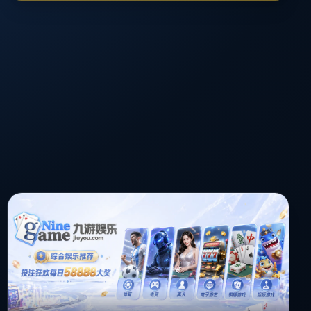
组织了一支由多位企业家组成的代表团，前往哈萨克斯坦进行
带一路”倡议的重要参与国，其地理位置和资源优势在区域合作
与哈萨克斯坦的合作不仅限于传统的能源和矿产领域，还扩展
新、农业及可再生能源等领域。此次访哈的中国企业家代表
们希望通过此行打开新的合作局面，发掘新的市场潜力。
重点关注了哈萨克斯坦的基础设施建设项目**。近年来，哈萨
高速公路、铁路和城市轨道交通的建设项目，这为中国的建
合作空间。如中铁集团已在哈萨克斯坦承接了多个大型项