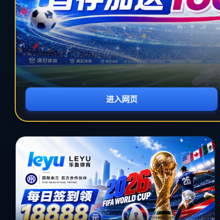
**中国贸促会组织企业家代表团访问哈萨克斯坦：深化经
随着全球经济的持续发展，**国际合作**已成为各
商务访问。这次访问标志着中国与哈萨克斯坦在**经贸合作