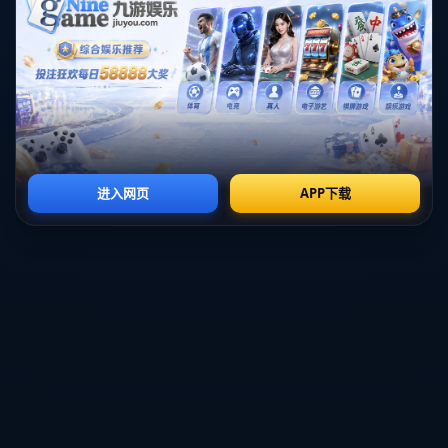
### **比賽意義的塑造：NBA杯需要時間與故事**
為什麼球員會對NBA杯的關注度這麼低？根本原因在於——*這項
賽事的歷史價值和文化意義尚未建立。*從心理學角度看，任何比賽的
成功建立都需要幾個關鍵因素：競爭動機、故事傳遞以及沉浸式的參
與感。