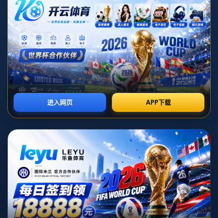
前，我甚至沒有關注過NBA杯。」這句話不僅反映了亞歷山大個人態
度的轉變，也深入揭示了舉辦新型賽事所面臨的挑戰。
### **NBA杯：賽制創新還是噱頭？**
NBA聯盟推出NBA杯的初衷是為賽季增添更多看點，提升球迷的
激情。該賽事將在常規賽基礎上插入多場分組賽，最終選拔出精英隊
伍進入淘汰賽。這類似於歐洲足球的杯賽機制，旨在創造更高的競爭
熱度，同時也增加球員和球隊的成就感。
但現實中，NBA杯真正吸引球員和球迷的能力卻受到質疑。**亞
歷山大的坦言正是這種矛盾心態的縮影：當新賽事對隊伍長遠戰績影
響不大時，人們很難全情投入。**