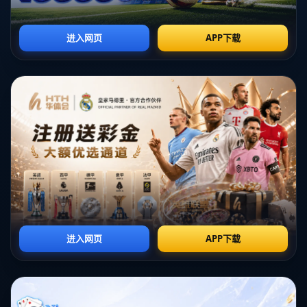
塔图姆的出色表现无疑成为了比赛的最大亮点。他不仅在进攻端
表现出色，防守端的积极性也为球队增加了不少竞争力。在关键时
刻，塔图姆的表现稳如泰山，其领导能力无形中增加了队友们的信心
和队伍的凝聚力。他凭借这一出色表现，让更多人重新审视绿军在东
部的竞争力。*与之对应的是凯尔特人全队的整体发挥，使他们可以在
客场轻松取胜。*
**阿德巴约的奋力抵抗**