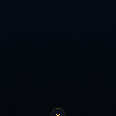
*瓦菲沉着应对丁俊晖的强大攻势*
#### 观众反响与未来展望
这场比赛不仅点燃了现场观众的热情，更是在网上引起了广泛的
讨论。很多球迷对**丁俊晖**的稳定发挥和瓦菲的年轻炙热表示钦佩。
**“斯诺克世界公开赛”**的每一场比赛都是对选手心理和技术的极大考
验，而丁俊晖和瓦菲用实际行动证明了他们在斯诺克界的实力和地
位。
通过这场比赛，我们也看到了**斯诺克运动在国际上的蓬勃发展
**。越来越多的年轻选手崭露头角，未来我们期待能看到更多精彩的
对决和涌现的**斯诺克新星**。
联系电话:0311-5758744 E-mail:
admin@zone-
betwaysports.com