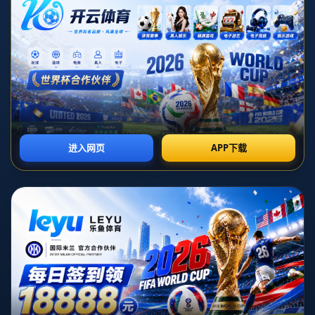
在**斯诺克世界公开赛**的赛场上，总能看到一些令人难忘的比赛
场景。第3轮对决，丁俊晖与瓦菲的精彩对战无疑成为了本届比赛的亮
点之一。本文将带你回顾这一场经典比赛，并通过一系列照片，再现
比赛中的精彩瞬间。
#### 主题：斯诺克顶级对决，丁俊晖与瓦菲的精彩表现
**丁俊晖**作为中国斯诺克运动的标志性人物，多年来稳居世界排
名前列。而瓦菲，这位**伊朗天才选手**，以其精准的击球和出色的战
术，同样吸引了不少关注。这次对决不仅是一场技术的较量，更是一
场智力的博弈。
#### 比赛回顾：丁俊晖的表现震撼全场