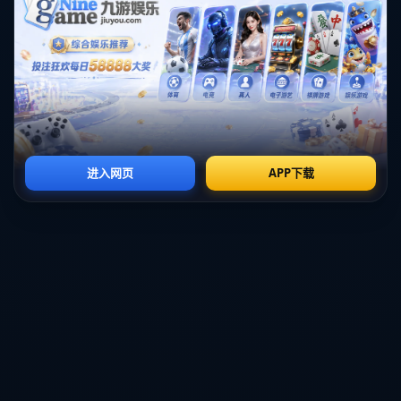
#### 关键时刻的心理较量
比赛进入到关键局数时，双方的心理博弈也逐渐凸显。**瓦菲**在
比分落后时，尝试冒险打法，却在关键红球上连续失误。而此时的丁
俊晖表现得极为冷静，他通过几次巧妙的防守和精准的进攻，将比赛
节奏牢牢控制在自己的手中。
#### 经典瞬间回顾