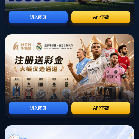
在比赛开局阶段，**丁俊晖**显示出了他一贯的稳定性和高水准。
他凭借精准的长台进攻和细腻的防守，成功拿下了第一局。瓦菲虽然
一度形成压制，但在丁俊晖灵活的战术应对下，依旧未能取得突破。
比赛第二局，**瓦菲**开始找回状态。他通过多次漂亮的长台进
攻，迅速将比分赶上。然而，丁俊晖在关键时刻冷静、沉着，再次展
现了他的**大赛经验和心理素质**，成功扳回一局。
#### 战略分析：彼此的互相制衡与推动
这场对决不仅是在技术上的较量，同时也是双方战术的对弈。**
丁俊晖**擅长利用他的长期比赛经验，通过稳健的防守来等待瓦菲的
失误。而瓦菲则试图通过高风险高回报的进攻策略来制造机会。
在比赛的第三局，丁俊晖选择放缓比赛节奏，通过连续的**安全
球防守**，迫使瓦菲陷入困境。瓦菲在面对这种消耗战时，出现了一
些失误，这些失误被丁俊晖抓住，逐步扩大领先优势。