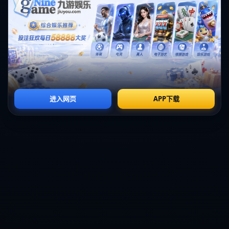
误频频敲响了警钟，这也成为广州队应引以为戒的教训。
**展望未来：挑战与机会并存**
对于梅州客家而言，尽管连胜纪录被终结，但他们在未来比赛中
依然充满希望和潜力。通过调整战术，增强适应性，他们有能力继续
保持竞争力。而广州队则需要面对现实，加快自我修正的步伐，以重
回胜利轨道。他们是该引入新的*教练团队*，还是加强球员心理素
质，都是需要认真考量的策略。
总之，梅州客家的连胜终结和广州队的三连败一方面展示了中国
足球联赛的激烈程度，另一方面也反映出各支球队需不断调整战术，
以应对不可预测的挑战。作为球迷，我们期待看到接下来的赛季中，
两支球队能够迎来更多精彩时刻。