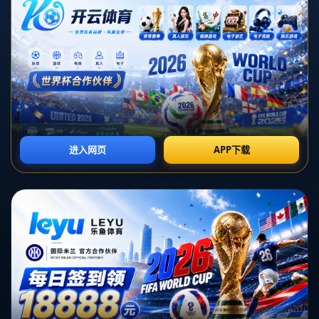
定位球处理能力以及在门前的稳定表现赢得了球队和球迷的广泛赞
誉。在布伦特福德的几个赛季中，他成为球队的关键一员，帮助球队
稳固英超位置。因此，当曼联和热刺这样的豪门俱乐部对他表现出兴
趣时，布伦特福德俱乐部自然希望通过这一难得的转会机会获得丰厚
的回报。
市场上的**天价转会费**并不少见，但这并不意味着所有俱乐部都
愿意支付如此高昂的金额。对于曼联和热刺这两家俱乐部而言，门将
位置一直是球队阵容中极为重要的组成部分。然而，4000万欧元的标
价无疑使得他们开始重新审视这一笔可能的支出。*考虑到转会预算的
限制*以及其他目标球员的需求，曼联和热刺或许更愿意将资金用于其
他关键位置的补强。