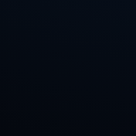
另外，**家中的易燃物品摆放**也需要注意。尤其
少火灾发生的可能性。**保持室内环境整洁，避免杂物堆积
为了加深大家对冬季消防安全的认识，下面分享一个真
火势蔓延迅速，最终导致整个楼层的居民无家可归。通过这个
最后，不妨给家庭成员普及一些消防逃生知识。**掌
正发生火情时，能够从容应对。
总之，冬季消防安全需要我们每一个人的重视与参与。