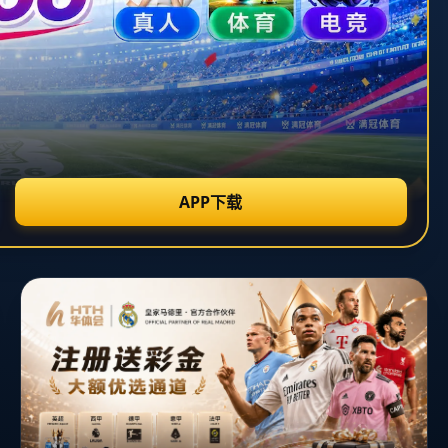
应急科普：冬季消防安全知识要谨记.
在寒冷的季节，人们往往依赖加热设备、取暖电器等，这也成为潜在的火灾
不可忽视的重要课题。
步。冬季常使用的电暖器等取暖设备，功率大且持续使用时间长。如果家庭
不间断使用。**安装合适的空气开关和漏电保护器**，也能在意外发生
冬季由于通风较差，一旦燃气泄漏，不易被察觉，极有可能累积到一定浓度
，要及时关闭燃气阀门，必要时可安装燃气报警器以增加一重防护。