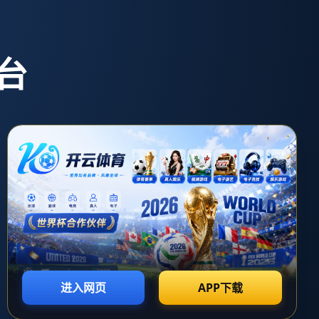
首页
公司简介
产品中心
新闻资讯
联系我们