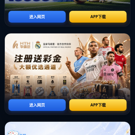
对他们的体能提出了挑战，也增加了受伤的风险。因此，**五次换人
名额**的设立为教练提供了更多选择来应对球员的疲劳和伤病问题。
以广州恒大为例，在2020赛季亚冠小组赛中，教练卡纳瓦罗通过灵活
调整人员组合，成功将轮换机制发挥到极致，以保障球队始终保持高
水准的竞技状态。
**战术的多样性提升**
更为重要的是，**五次换人名额**的增加赋予了教练员在战术层面
上更多的创造空间。教练可以在不同的时间节点根据比赛形势进行相
应的调整。例如，在阿尔希拉尔与德黑兰独立的比赛中，教练借助于
灵活换人反转比赛局势，最终实现逆风翻盘。在比赛后期，体力上的
变数不再是局限，教练可以大胆提高替补上场强度，以改变比赛的节
奏和攻击方向。
然而，增加换人名额也提出了新的挑战。当机会增多时，怎样精
准运用每一次换人机会成为了一门*学问*。对于战术变化的敏锐度以
及对替补球员状态的洞察都成为了教练成功施策的关键。这也是2020