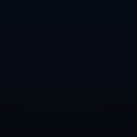
析的重要一环。**乌龙球的统计**和球队进球数统计一样，反映了某场
比赛胜负背后的深层次因素，对教练的战术调整起到了指导意义。
例如，一些足球分析机构会使用大数据模型来研究防守失误的原
因。直布罗陀球员的乌龙球是否与防线站位、对手的压迫强度有关？
类似的数据反馈将帮助球队未来改善比赛策略，从而提升稳定性。
### **总结**
“今天9人进球了？姆巴佩：10个！加上直布罗陀球员”这一场比赛
的核心并不仅仅是幽默事件，更在于比赛过程的冲突与不可预测性。
从姆巴佩的精彩表现，到直布罗陀队乌龙球的意外发生，再到数据背
后的深远意义，这些都构成了我们反复谈论足球的理由。对于球迷而
言，这些**戏剧化、充满悬念的赛场故事**，才是追随足球的终极乐
趣。