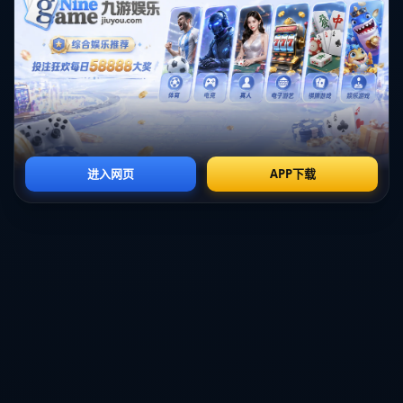
除了关键球员的复出之外，教练的战术安排和球员的场上表现同
样将影响比赛结果。博洛尼亚主教练近年来倡导的**高压紧逼战术**在
多场比赛中已证明其有效性。如果这场比赛继续坚持这种战术，可能
会对都灵的防线构成巨大压力。另一方面，都灵本赛季在防守端表现
不俗，他们的目标是在客场至少拿到一分，这可能会导致他们采用一
种相对保守的战略。
**球员心理状态的影响**