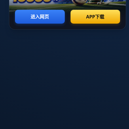
在歐聯杯1/8决赛次回合比赛中，加拉塔萨雷主场迎战
锋德佩，他在禁区内的一次精彩连过两人并完成破门的瞬间
### 加拉塔薩雷先声夺人，主场展现强大气场