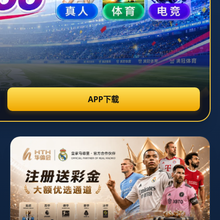
決賽次回合加拉塔薩雷1-2巴塞羅那 德佩禁區內連過