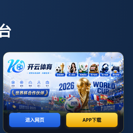
首页
公司简介
产品中心
新闻资讯
联系我们