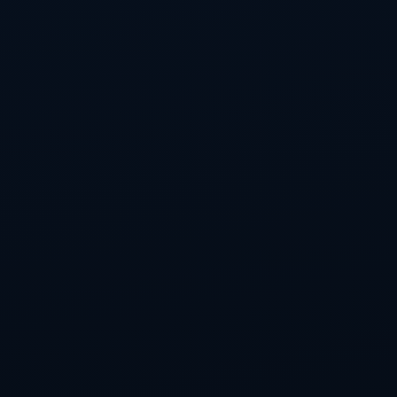
惊人的个人能力。他连续躲过了两名防守球员的封堵后，以一
机会，为巴塞罗那锁定了胜局。
了对方防线**，为队友创造了多次破门机会。这也是巴萨能
种高效的表现，不仅巩固了他在队内的核心地位，也为接下来
### 比赛背后：战术与
个人能力完美融合
在这场比赛中，巴塞罗