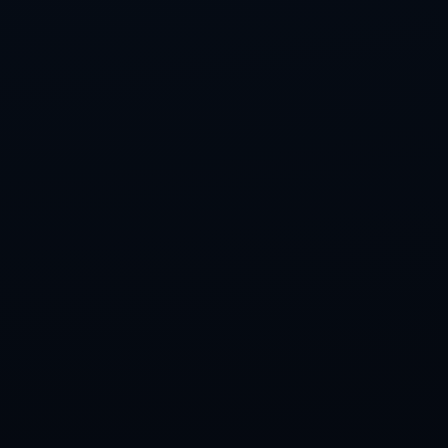
的一记直塞，这充分体现了
团队合作在足球比赛中的关
键作用。
### 关键战役后的思考
这场加拉塔萨雷与巴塞
罗那的对决，为球迷们呈现
了欧洲顶级赛事的魅力。尤
其是德佩在禁区内的连过两
人，这一破门场景未来很可
能会被反复回放，让更多球
迷记住他的天赋与冷静。比
赛结果亦标志着巴萨顺利晋
级，而这也让外界更加期待
他们在接下来的欧联杯比赛
中能有更精彩的发挥。