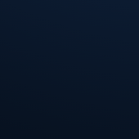
作为土耳其足球的豪门，加拉塔萨雷在主场的气势一向
和强硬的逼抢占据上风，并在20分钟时以一记精准的头球成
与此同时，巴塞罗那显然受到了主场氛围的干扰，在进
### 巴萨果断调整，德佩挺身而出
处于落后的巴塞罗那并未气馁。在上半场比赛过后，主
比赛进行到第50分钟，巴萨通过一记快速反击成功扳平比