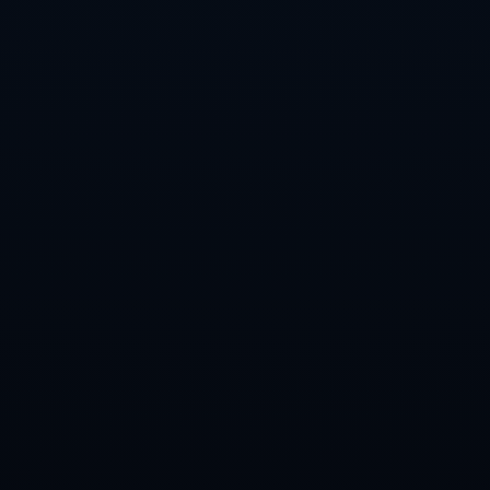
---
### **雷特吉的潜力是否值得豪门冒险？**
对于雷特吉而言，虽然目前效率极高，但毕竟缺乏在**欧洲顶级
联赛**的实战经验，能否快速适应英超联赛是一个关键问题。要知
道，英超的比赛节奏以及对抗强度，远远高于阿根廷国内联赛。过去
就有球队因追逐南美新星而失败的案例，比如法尔考在曼联时的表
现，就一度让球队备受质疑。
但从另一面看，也有成功的先例，比如当年的劳塔罗·马丁内斯从
阿根廷竞技队转会到国际米兰后迅速成为核心。对于阿森纳和曼联来
说，雷特吉的加盟可能是一场“风险与回报并存”的博弈。
---
### 总结
无论是**阿森纳**还是**曼联**，雷特吉都将成为他们下赛季锋线