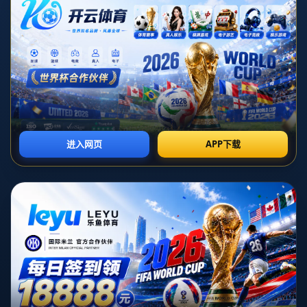
被视为冰雪竞技领域的“皇冠上的明珠”。通过这一赛事，运动员们不
仅需要经过艰苦的体能训练，还需掌握复杂的技术以应对复杂多变的
赛道。在女子个人短距离比赛中，选手们的表现更是体现了她们卓越
的竞技水平和坚强的意志力。
这次比赛中，中国选手凭借**卓越的技术和顽强的毅力**，分别获
得金、银和铜牌，成为全场关注的焦点。前三名的佳绩不仅提升了中
国越野滑雪的整体形象，也证明了多年来中国在冬季运动项目上的投