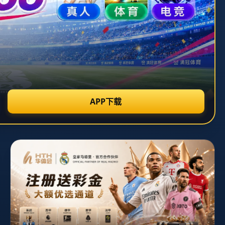
松戰勝黃蜂結束兩連敗基迪貢獻17分9籃板7助攻米
输出高效**
们的团队深度和竞技状态。面对黄蜂队，公牛队凭借**六人得分上双**
场比赛，看看公牛队是如何终结两连败的，以及基迪和米勒是如何展现自
的重要性。本场比赛，他们有多达六名球员得分上双。在**进攻端火力全
，这种全面的表现让黄蜂在防守端始终难以招架。
近期的比赛水准。他们通过高效的传导球以及果断的投篮，不断扩大比分
亮，更突显了外界普遍忽略的公牛板凳深度。