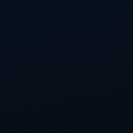
本场比赛最大的得分亮
点无疑是**米勒**。作为球队
的“得分机器”，他全场轰下
**21分和6个篮板**，展现了
极强的终结能力。无论是通
过远距离投篮，还是持球突
破，他都让对手防不胜防。
尤其是在比赛的关键阶
段，米勒不仅在进攻端高效
输出，在防守端也用偏向侵
略性的表现成功限制住了对
手。这说明，米勒不仅仅是
一个得分手，同时也正在成
长为一个全面球员。比赛
中，他多次和基迪联手制造