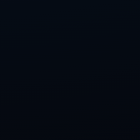
相比之下，公牛的全队防守策略显然更有效。最终，黄蜂在