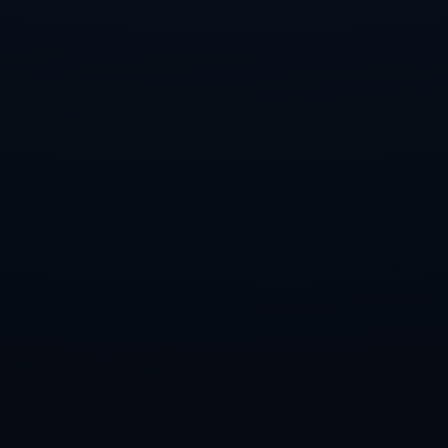
投注者而言，谨慎选择双方打平或小球的结果可能是一个明智的选
择。关注**关键球员的伤停情况**以及赛前的新闻发布会亦可能提供更
多有用的信息，帮助在投注中做出更科学的决策。
通过深入剖析与理性预测，相信本文能为广大竞彩足球爱好者们
在选择投注时提供有意义的参考和指导。希望在加的夫城与沃特福德
的这场**激烈对决**中，大家能体验到竞技体育的魅力与激情。