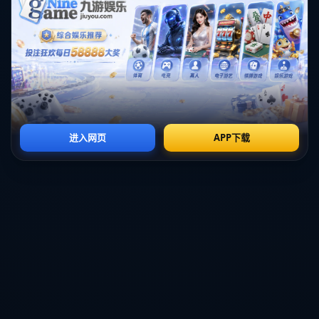
范的对象。
从战术层面来看，加的夫城可能会选择以守为攻，尽量将比赛节
奏放慢，通过密集防守来削弱沃特福德的进攻优势。这场比赛中，加
的夫城可能会着重利用**定位球**和**反击机会**，尤其在主场观众的
助威下，他们将拥有一定的心理优势。
另一方面，沃特福德需要在比赛初期强化中场控制，尽量不让对
手掌握节奏。他们在客场比赛中的表现不如主场稳定，因此此战对于
沃特福德能否迅速进入状态尤为关键。
从数据分析和历史交锋来看，沃特福德在对阵加的夫城时略占优
势。一个鲜明的案例是，在去年的一场比赛中，沃特福德利用快速的
反击和精准的传中，以3-1击败对手。这场比赛也许会成为加的夫城赛
前制定战术的参照，以避免重蹈覆辙。
在竞彩足球推荐方面，此役有望是一场**低比分的激烈较量**。两
队都具备一定的实力和战术灵活性，但都需在比赛中避免犯错。对于