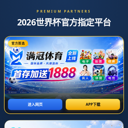
C-約翰遜砍下34分 米勒貢獻29分 三球關鍵時刻
未能登場 籃網險勝黃蜂.
**C-約翰遜砍下34分 米勒貢獻29分 三球關鍵時刻未能登場 籃網
險勝黃蜂**
*籃網與黃蜂的這場對決可謂精彩絕倫，不僅有個人數據的巔峰對
抗，更有戲劇化的戰局轉折。當兩隊激烈角逐之際，「三球」拉梅洛·
鮑爾在關鍵時刻卻意外未能登場，讓球迷感到惋惜，而C-約翰遜與米
勒兩位球員的高效表現成為比賽的最亮眼焦點。這場比賽究竟有什麼