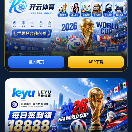
值得深挖的亮點？讓我們一探究竟。*
### **籃網的發揮：C-約翰遜主宰比賽**
在這場比賽中，*Cameron Johnson*（C-約翰遜）無疑是籃網的
贏球功臣。他全場砍下**34分**，展現了全面的進攻能力。不論是外線
三分，還是切入禁區，他都能出色完成得分任務。這種火熱手感讓對
手毫無辦法應對，令籃網能夠在比賽後半段穩住局勢。事實上，這場
勝利可說是約翰遜職業生涯中的高光時刻，他的穩定輸出不僅對籃網
至關重要，也給觀眾留下了深刻印象。
而從技術角度來分析，約翰遜的表現展現了籃網在教練調度上的
靈活性。教練透過設計簡單高效的戰術，例如高位掩護和底角接球投
籃，使約翰遜能充分發揮自己作為射手的威脅。同時，約翰遜運用自
己的控球能力也製造了不少個人單打的精彩畫面。
### **黃蜂的希望之星：** *米勒突破重圍*
儘管黃蜂最終惜敗，但新秀布蘭登·米勒的表現堪稱令人驚豔。他