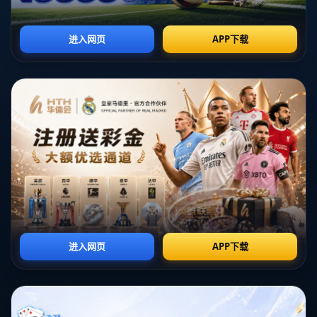
全場貢獻**29分**，再次證明了自己作為一名天賦球員擁有無限潛力。
米勒的亮眼表現出現在比賽最膠著的第二和第三節，他在這段時間內
不斷利用速度和靈活性穿梭於籃網防線之間，命中了多個高難度進
球。
米勒的得分技巧無疑讓人聯想到他過去在大學比賽中的不俗表
現，同時他逐漸成熟的決策能力也讓教練對他的信任逐步增強。然
而，比賽後期他未能得到夠多的球權，這一點也成為黃蜂落敗的關鍵
因素之一。
### **三球為何未能登場？黃蜂的戰術隱憂**