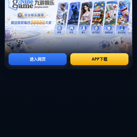
力于发掘和培养优秀的本土年轻球员，以确保球队可以长期保持在顶
级水平。
**郑智与保利尼奥的战略性调整**
反观两名重量级球员郑智和保利尼奥的缺席，这种显著性变化难
免让人对广州恒大的策略进行深入探讨。**郑智**作为球队多年的精神
领袖，他的缺席可能意味着恒大在球队转型过程中的新尝试。而保利
尼奥作为一名国际级中场的缺席，则显示出广州恒大在寻求本土和年
轻球员作为突破的策略。
这种策略调整在足球界并不少见。例如，英超豪门曼城在瓜迪奥
拉执教期间，也逐渐通过引入年轻球员与老将交替来保持整体战斗力
的做法值得恒大借鉴。广州恒大此举不仅可以为球队注入新鲜的活
力，也可能为未来的本土化打下坚实基础。
**中青年结合的竞技优势**