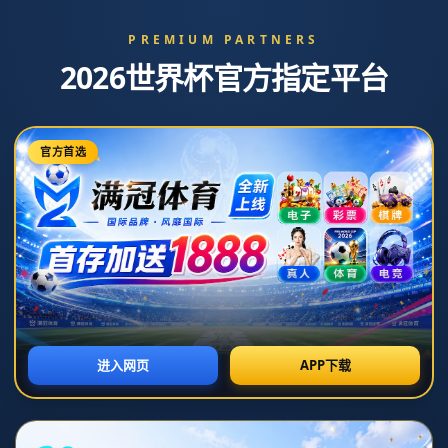
三名小將入選廣州恒大亞冠名單 鄭智保利尼奧缺
席.
**前言**