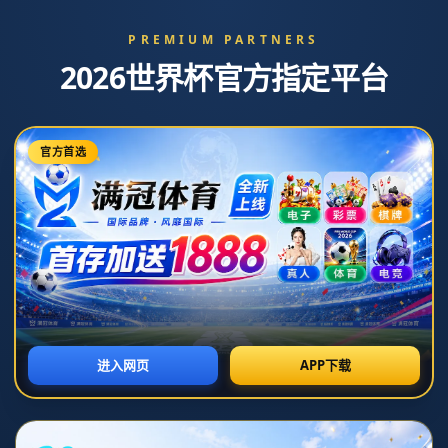
歐國聯小組賽第3輪威爾士1-1比利時 拉姆塞助攻
約翰遜完成絕平.
**歐國聯小組賽第3輪：威爾士1-1比利時，拉姆塞助攻約翰遜完
成絕平**
在歐國聯小組賽第3輪，威爾士與比利時之間的一場激烈對決以1-
1握手言和。本場比賽的焦點無疑落在威爾士的兩位球星——拉姆塞與
約翰遜身上。一記關鍵助攻與一腳精彩射門，使本場比賽最終成為一
場經典的絕平之戰。本篇文章將帶您一起回顧這場鏖戰，並解析比賽