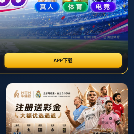
超第11輪阿森納1-0沃特福德 奧巴梅揚失點S羅連場破
，史密斯-羅連場破门**
沃特福德，最终凭借**史密斯-罗（S羅）**的一记精彩进球，枪手以1-0
奧巴梅揚罚丢点球，但阿森纳仍然展现了其攻防一体的优势。
，但自第4轮以后，球队逐渐找回了自信和节奏。本场对阵沃特福德的比赛
点球扩大领先优势。然而，这位曾在上一赛季稳定高效的队长却遗憾失手
*可见，阿森纳在团队协作上已经形成了成熟的战术体系，而不是过度依赖某个