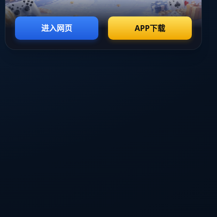
再次用优异的表现证明了自己的价值。比赛第56分钟，他在禁
力，更展示出了难得的比赛阅读能力和场上冷静。**可以
候。全场比赛他们仅有5次射门，几乎没能给枪手门将拉姆
**这一情景也提醒阿尔特塔，尽管近期连胜不断，但球队
点所在。同时，防线上的整体表现和中前场创造力的平衡，