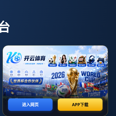
首页
公司简介
产品中心
新闻资讯
联系我们