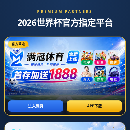
英超第1輪切爾西1-1利物浦 迪亞斯破網！迪薩西
首秀扳回一球救主！.
**英超第1轮：切尔西1-1利物浦，迪亚斯破网，迪萨西首秀扳回
一球救主！**