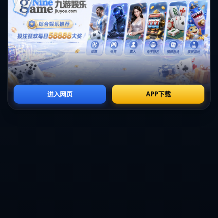
**新援表现分析：**
切尔西的**迪萨西**和利物浦的迪亚斯都在比赛中进球，这是两队
新援的直接对抗与展示。迪萨西的加盟增强了切尔西的防守稳定性，
他不仅是在防守上提供了重要支持，同时也通过关键进球显示了自己
在定位球中的威胁。而迪亚斯，作为利物浦的新锐锋线杀手，其快速
突破和射门能力，为球队注入了新的活力。
**战术变化及影响：**
从战术上来看，切尔西在本场比赛中选择了更加稳重的防守反击
策略，利用了中场球员的控场能力与前锋的速度来威胁对方防线。而
利物浦则坚持其高位逼抢和快速传递的风格，试图通过压迫对方失误
来获得进球良机。*双方在比赛中的战术思考，为整场比赛增添了层
次，让我们可以从中看到两队主帅的对足球的理解。*
这场1-1的平局无疑是双方发挥较为均衡的结果。对新赛季英超联