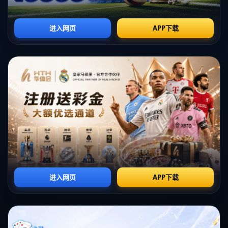
*实际比赛中的亮点*
在本次吕梁站女子决赛中，比赛一开始就充满了紧张的对抗。四
川队凭借其精准的投掷和出色的读局能力，迅速掌控了比赛节奏。他
们通过持续压制对手，早早奠定了积分的领先基础。然而，上海队并
未因此而气馁，反而在中场休息后调整策略，通过出色的“击打”能
力，将比分逐渐逼近。
**策略与细节的较量**
这一场四川队与上海队的对决，不仅仅是技术的比拼，更是策略
的博弈。_四川队_在开局阶段占据主动，他们通过精准的战术布局，
为自己创造出多次得分机会。而上海队则在比赛进行到关键的第七局
时，巧妙地通过局面分析，预判了四川队可能的策略，成功扭转局
势，这种战术上的灵活性及其应变能力令人称赞。
*分析与展望*
通过此次决赛，可以看出中国冰壶联赛中，各队伍的水平都在不