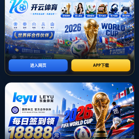
**四川队与上海队：实力与策略的较量**
四川队与上海队都在中国冰壶界占有一席之地。首先，_四川队_
以其稳定的发挥和精密的策略而闻名。队伍内部凝聚力强，各成员之
间的默契配合为其赢得了多场比赛的胜利。相较之下，**上海队**则以
灵活多变的战术和超强的适应能力闻名于世。特别是在比赛的关键时
刻，上海队往往能够抓住对手的漏洞进行反击，扭转局势。