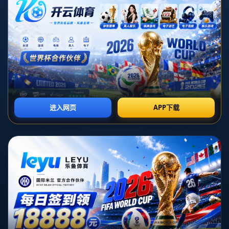
**传奇选手的崛起之路**
JackeyLove，这位以精准和敏锐著称的职业选手，自从2018年
加入LPL以来便一直是个中翘楚。他以其**精准的操作和战略意识**闻
名，每一次击杀背后都是对对手策略的精确分析和瞬间反应的结果。
他在游戏中所展现的**冷静**与**果敢**常常让观众为之称叹，也为他
的团队屡建奇功。