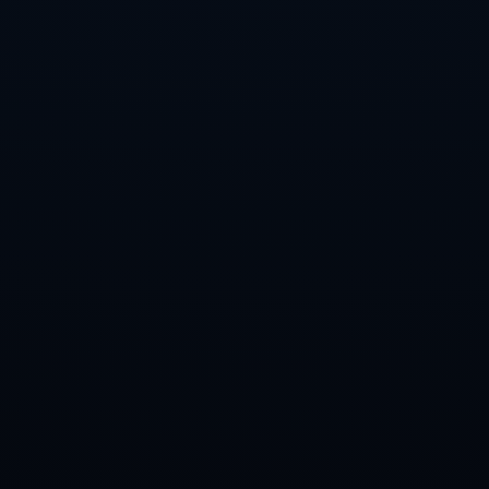
JackeyLove的职业生涯如同一部励志大片，从初出茅庐的电竞新
秀，到如今被封为LPL的经典选手，他身上展现的不仅是**个人天赋
**，更是一种**对梦想的执着**。他清楚地认识到，电竞不仅仅是游
戏，更是一种**需要全身心投入的事业**。正是这种对电子竞技无比热
爱与执着的精神，使他能够面对挑战，不断超越自我。
在JackeyLove实现3000次击杀的背后，是他对每一场比赛的**认
真准备**和对**细节的极致追求**。相信随着他继续在LPL舞台上征
战，我们还将见证更多类似的辉煌时刻。
总结来说，JackeyLove的3000次击杀成就是LPL历史上的一个里
程碑，也为其他选手树立了新的标杆。未来的电竞舞台，无疑会因为
这样的传奇选手而更加精彩纷呈。