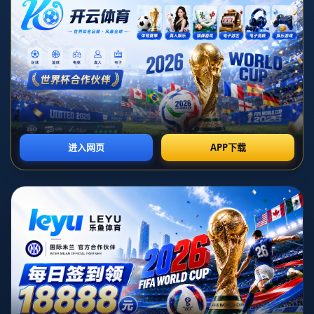
滿幽默，但也道出了東契奇作為全能球星逐漸成熟的關鍵表現。
## **東契奇——從進攻天才向全能領袖進化**
提起盧卡·東契奇，多數人的第一聯想是他令人嘆為觀止的進攻天
賦：無論是在得分手段上，還是在組織助攻以及掌控比賽節奏方面，
他都展現出與生俱來的能力。然而在過往數季，**球迷和專家對東契
奇的主要質疑往往集中在他的防守效率**。防守端的錯位問題與注意
力不足，曾是導致他無法進一步躋身超級巨星行列的短板之一。
而在這場比賽中，東契奇成功改寫了人們對他的刻板印象。他在
場上的關鍵防守，以及對球路的超強判斷力，數次阻斷對手的關鍵進
攻。這種防守表現，正是基德「最佳陣容檔次」評價的具體體現。
---
## **基德的幽默背後，是對東契奇的高度認可**
基德作為主教練，精於用言語調動球隊氛圍。他的「打趣」，實