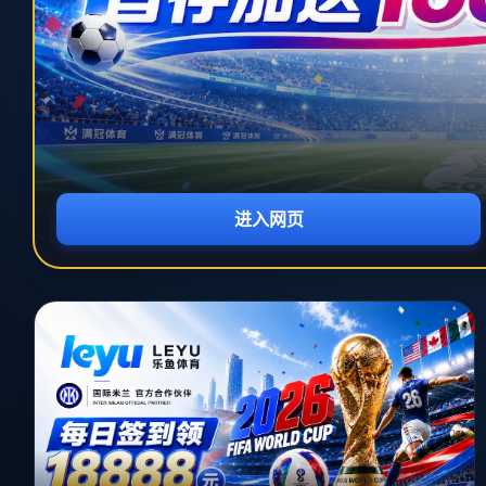
玉虚宫
**揭开玉虚宫十二仙的神秘面纱：玉鼎真人、惧留孙与太
在中国神话与历史文化的浩瀚长河中，玉虚宫十二仙备
界。那么，这三位仙人的实力究竟如何呢？
**玉虚宫十二仙**是指出现在《封神演义》中的一
一般排名第十，以其丰富的智慧和教化能力闻名，惧留孙则
**玉鼎真人**位居第十，这一排名并非单单依据其
仙人强大，但**其教育与指导能力无疑是至高无上的**。
**惧留孙**，排名第五，则因其心思缜密、计策过
演义》中至关重要，他以稳定的支持者角色帮助正义一方在
**太乙真人**，作为排名第三的仙人，代表了超凡