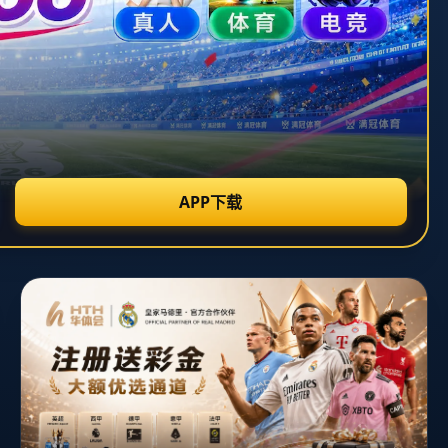
十二仙实力排名：玉鼎真人第10，惧留孙第5，太乙真
乙真人的实力比拼**
受关注。每位仙人的法力与魅力都令人神往，而在这些仙人中，玉鼎真人
群仙人，他们在小说中扮演着举足轻重的角色。这十二仙各有所长，其中实
排在第五，以心思缜密著称，而太乙真人通常被列为第三名，是一位拥有
法术强弱。事实上，在众多仙人中，他更以教化能力而著称。他指导了著名
他象征着智慧在力量之外的重要性，是力量与策略的完美结合。
人受到推崇。他是姜子牙的师父之一，在重要的战役中提供了无数成功的策
诸多危机中赢得胜利。
的法力与无与伦比的战斗能力。他富有传说色彩的法宝和技能使其在诸神之