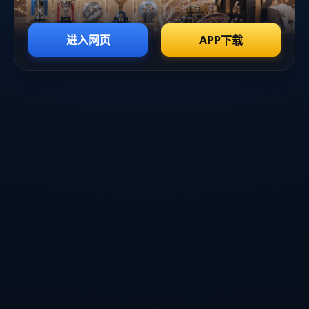
**其深厚的法力与保护意识**是不可否认的。
真人的机智、惧留孙的策略及太乙真人的实力**，组成了一幅丰富多彩的
。玉虚宫十二仙的排名不仅是力量的比较，更是策略、智慧与法力的综合
随着
多的是对
智慧**
同层面给
其一直备
联系电话:
Copyright