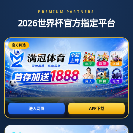
傑羅姆砍下生涯新高29分 米切爾僅打19分鐘 騎
士輕取殘陣鵜鶘.
**傑羅姆砍下生涯新高29分，米切爾僅打19分鐘，騎士輕取殘陣
鵜鶘：年輕球員實力驚艷**
在一場備受矚目的NBA常規賽中，克里夫蘭騎士以出色的團隊表
現輕鬆擊敗了陣容不整的新奧爾良鵜鶘。其中，**泰傑羅姆以生涯新
高的29分大放異彩**，而球隊超級明星多諾萬·米切爾僅上場19分鐘便
早早下場休息。這場比賽不僅展現了傑羅姆作為年輕球員的巨大潛