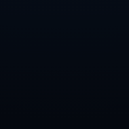
本場比賽再次證明了**克里夫蘭騎士目前的團隊配置極具潛力**。
除了米切爾、莫布里等核心球員外，包括傑羅姆在內的多位球員都展
現了其即戰力，這無疑為球隊增添了更多的戰術靈活性。隨著比賽的
推進，騎士隊有望在冠軍之路上走得更遠。
這場比賽的關鍵啟示在於，不僅巨星表現可以左右比賽結果，團
隊深度與靈活應變能力同樣是贏球的基石。**傑羅姆的爆發，米切爾
的從容，與鵜鶘的短板形成鮮明對比**，也為騎士帶來了更多的信
心。