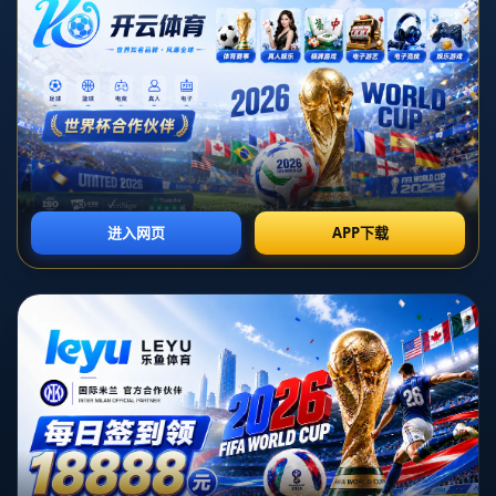
**青春与活力：新生代的崭露头角**
中国体育界正在经历一场以“年轻化”为基础的变革，**新人过半**
的局面显示出体育管理层对培养新生力量的重视。一方面，新人带来
了新鲜的活力和创新的思维，他们不拘泥于传统的训练方法，更乐于
尝试不同的技术。这种大胆尝试不仅展现了年轻运动员的适应力，更
为中国对多样性和创造性的重视提供了绝好证明。