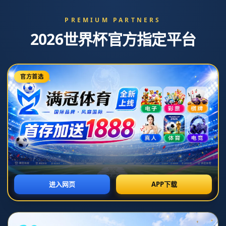
（巴黎奥运）中国军团新人过半 “青春风暴”蓄势
待发.
**青春风暴：中国军团蓄势待发迎接巴黎奥运**
在2024年的巴黎奥运会上，中国奥运代表团正积极筹备，以迎接
国际赛事的挑战。*此次中国军团的一大亮点在于新人的占比超过了一
半，这群朝气蓬勃的年轻运动员被视为引领中国体育走向未来的中坚
力量*。本文将深入探讨这股“青春风暴”的潜力及其背后蕴藏的战略意
义。