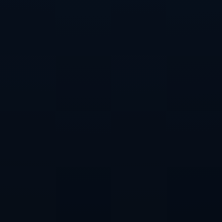
姆日以繼夜的努力。他不斷提升自己的技術，不僅專注於提高進攻效率，還
鍵因素。
未來的職業生涯中，將不僅僅是展現他在技術層面的進步，還有在心理層
成為不可或缺的一部分。
示了球迷和專家對他的高度認可。這樣的榮譽不僅僅是對他個人努力的肯定
要，但勤奮和對比賽的熱愛，才是真正驅動一名球員走向卓越的力量。隨