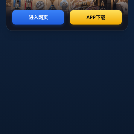
家的廣泛討論。而今季，這個名字無疑是貝林厄姆。在他加盟皇家馬德里
系列數據不僅證明了他在球場上的影響力，更讓這位年輕球員成為新星中