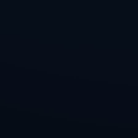
**打入8球、3次助攻**這樣的數據背後，是貝林厄
片、與教練討論戰術細節，這些都是他在場上令人矚目的關
**對皇馬的長期影響**
貝林厄姆的迅速崛起，對於皇馬具有深遠的影響。在他
只是開始，隨著時間的推移，他在皇馬的地位將更加穩固並
**球迷與專家的認可**
最後，貝林厄姆**六次當選全場最佳球員**已經顯
現激勵著整個球隊，也是皇馬未來幾年建隊的重要基石。
貝林厄姆的故事提醒我們：在競技體育中，天賦固然重
表現。