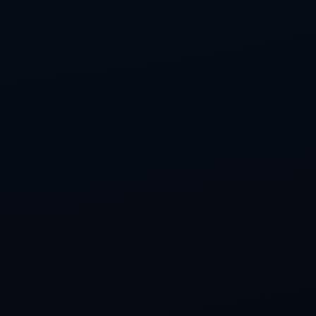
联系电话:0311-5758744 E-mail:
admin@zone-
betwaysports.com
Copyright 2024
Betway sport -
BetWay体育中国官网
All Rights by
必威体育官网