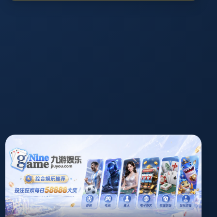
佳球員！.