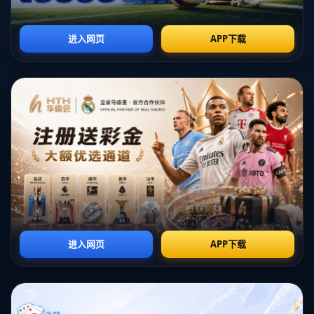
与控制力，而蒂格正是这一位置的最佳候选人之一。
*瑞安-蒂格*的足球风格与上海海港主帅的战术理念完美契合。他
不仅能胜任中场的组织任务，同时也具有一定的攻击能力。通过多次
观摩蒂格的比赛录像，上海海港的球探团队发现，他无论是在压力下
的控球能力，还是在进攻中的突破性，都具备成为中超顶尖中场的潜
质。
参考*德甲的香川真司*和*法甲的德佩*，他们都曾在职业生涯中做
出重要的转会决定，这些决定不仅成就了个人，也为球队带来了显著
的变化。*香川真司*从多特蒙德转会至曼联，虽然经历了一段适应
期，但最终凭借出色的表现赢得了球迷的喜爱。同样，*德佩*加盟里
昂后，极大地提升了球队的攻击力，这种案例不胜枚举，而瑞安-蒂格
的加盟无疑也有望成为又一个成功的例子。
此次转会对于瑞安-蒂格个人而言，也是一次全新的挑战和机遇。
他将肩负起中场的重任，并期待在中超这个不同的环境中继续提升自