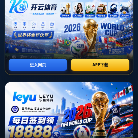
在本次亚冬会上，中国代表团无论是冰雪项目的传统强项还是新
兴项目，都取得了突破性的进展。以**短道速滑**团队为例，他们在赛
场上再次发挥出色，囊括了多枚奖牌，证明了中国短道速滑在亚洲，
乃至全球的统治地位。同时，如**自由式滑雪**和**单板滑雪**等项目
的年轻选手也接连创造佳绩，标志着中国冰雪项目在各个领域的全面
进步。
**剑指米兰冬奥会**
随着米兰冬奥会的临近，中国运动员们已经将目光锁定在这个世
界级赛场上。亚冬会的优异成绩不但激励了运动员们的士气，也为接
下来的训练和备战提供了宝贵的参考。*中国滑雪协会**负责人指出：
“亚冬会的成功让我们看到了一支更为成熟、更有竞争力的中国队。”*
**不断提升的训练体系**
中国冰雪运动的飞速发展离不开完善的训练体系和科学的管理模