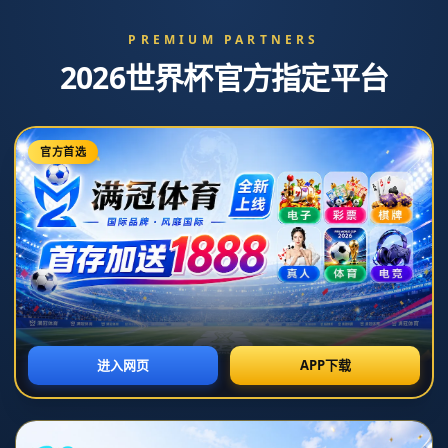
亚冬会｜亚冬赛场再创佳绩 中国健儿剑指米兰.
**亚冬会｜亚冬赛场再创佳绩 中国健儿剑指米兰**
在近日结束的亚洲冬季运动会上，中国运动员再一次展现了他们
卓越的实力和不懈的奋斗精神，不仅斩获了多枚金牌，还为即将到来
的米兰冬奥会积累了丰富的实战经验。*本届亚冬会无疑成为中国冰雪
健儿展示实力与风采的重要舞台，他们的出色表现让我们对未来的米
兰冬奥会充满期待。*
**中国队在亚冬会上的辉煌**