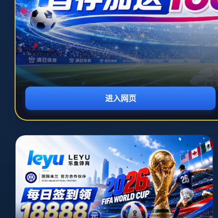
**欧冠激战再掀高潮：维尼修斯破门，莫拉塔弑旧主，皇马
欧冠的每一场比赛都承载着球迷的热血与期待，而这一
莫拉塔却用精准刺杀完成“弑旧主”的戏码，最终*AC米兰*
### **维尼修斯首开纪录，闪耀全场**
比赛伊始，*皇家马德里*凭借稳健的控球率牢牢掌握
这粒进球不仅展现了**维尼修斯**在关键比赛中的能力，
作为皇马近年来最具代表性的年轻球员之一，维尼修斯
署。在这场比赛中，他的出色表现给球队带来了短暂优势，
### **莫拉塔反戈旧主，冷酷弑杀**