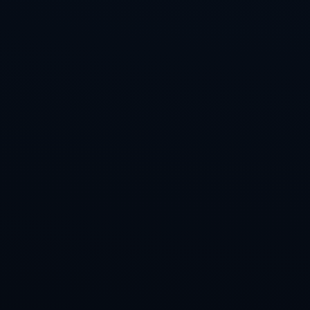
AC米兰本赛季在阵容调整上颇有成效，年轻与经验并
的重要信号，更是对他们球队管理体系的肯定。