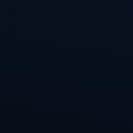
或许*莫拉塔弑旧主*并没有多少感情色彩，但不得不
秘诀。
### **AC米兰团队优势显现，皇马防线遭遇挑战**
相比个体的闪光表现，*AC米兰*在本场比赛中更值
对。尤其是米兰的防线将皇马的后续进攻一一化解，迫使他
球防守上，皇马多次出现疏漏，也给了莫拉塔和其他AC米