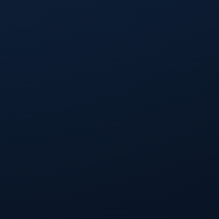
的完美体现，更展现了他对球队战术的融入能力。而在第70
无情的进球正面回击了曾经培育他的银河战舰。