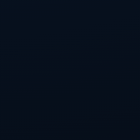
次证明，在关键比赛中，经验和冷静是弑杀顶级对手的制胜
，米兰球员在传控以及反击中展现出的默契程度让对手难以应
的阵容，但后防线的默契却成为明显的短板。尤其是在定位