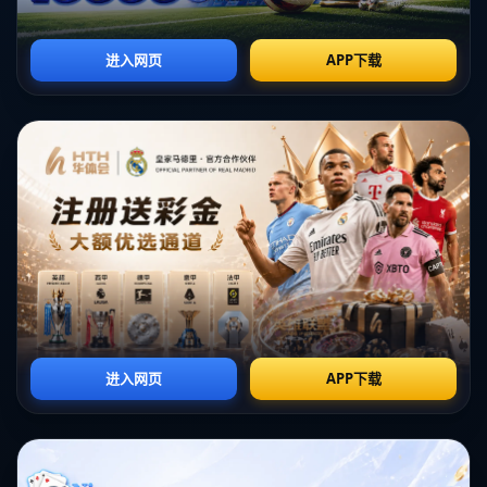
在之前的賽季中，傑倫-格林時常面臨選擇上的困惑——是應該更
加果斷地進攻，還是先尋求傳球機會。這種猶豫不決不僅影響了他的
個人表現，同時也影響了整體的球隊戰術。所幸，隨著角色的清晰
化，格林開始展現出與以往不同的專注與決斷。
**教練的智慧與指導**
評價一位教練是否合格，除了戰術設計的精妙之外，更在於他能
否全盤理解隊員的潛力與特點，並將其最大化地發揮出來。烏度卡在
觀察到格林的猶豫之後，及時對他的心態以及比賽風格進行了調整。
透過視頻分析和戰術討論，烏度卡為格林量身定制了一套更為契
合的比賽策略。例如，在關鍵場次中主動製造單打機會，讓他的速度
與爆發力有更多發揮空間，從而在攻防兩端都能更從容地做出決定。
**案例分析：從迷茫到確信的轉變**
在上賽季的一場關鍵比賽中，傑倫-格林表現相對平淡，場上數次
錯失得分良機，部分原因正是由於角色定位不明導致的猶豫。然而，