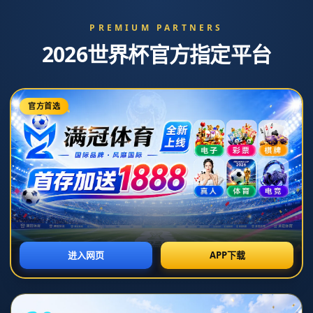
林孝埈接力失误错失金牌自责道歉.
**前言**
在竞技体育的世界中，胜负常常取决于细节。当代运动员不仅要
面对赛场上的考验，更要承受巨大的心理压力。近日，中国短道速滑
名将林孝埈在接力赛中的失误导致队伍错失金牌，引发广泛关注。赛
后，林孝埈选择勇敢面对，公开自责并道歉，展现了一个运动员的责
任感和勇气。这一事件不仅是运动员个体经历的写照，更是团队合
作、心理素质在体育竞技中重要性的深刻例证。