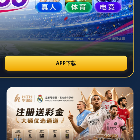
格列茲曼個人資料.
魅力吸引着无数球迷的目光。其中，**安托万·格列兹曼**凭借其无可
涯、个人荣誉以及场外的有趣故事。