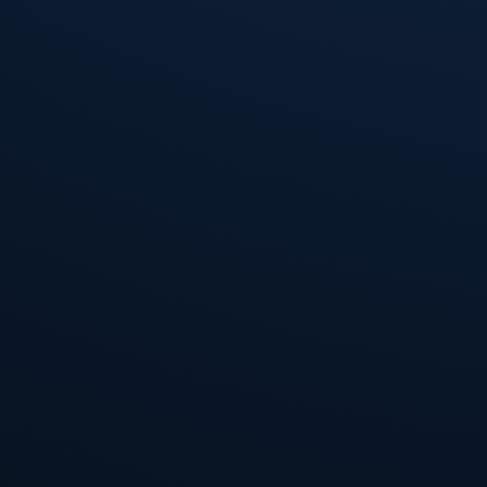
**安托万·格列兹曼**出生于1991年3月21日，
兹曼在西班牙的皇家社会得到了实现梦想的机会。*这次加