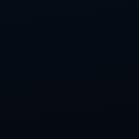
和努力，而他的影响力则来自于他在球场内外的无私奉献和专