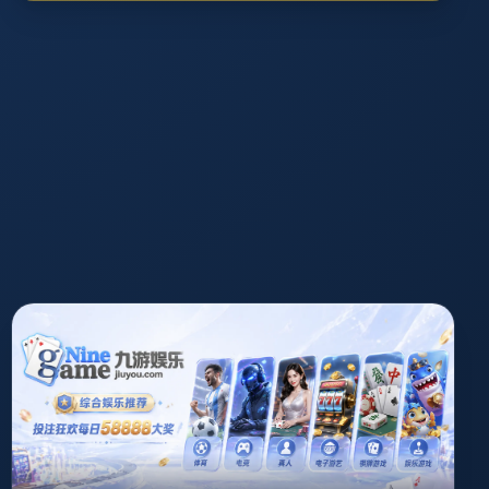
挑剔的球技和场上表现，被视为当代足坛的标志性人物之一。