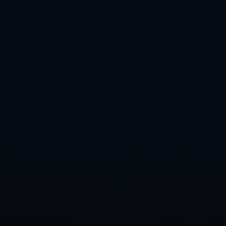
运动员，更是一位具有深远社会影响力的公众人物。**他的成功源于坚持
。