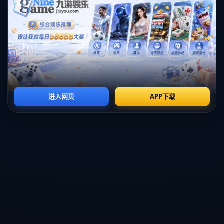
言，将或许成为一种优势。相较于前任主帅较为保守的打法，*维埃拉
的到来可能意味着水晶宫将在场上表现得更加主动和富有攻击性*。
此外，维埃拉在国际足球舞台上的广泛人脉也可能为水晶宫带来
潜在的市场机会。作为法国国家队的前成员，他与众多顶级球员和教
练保持着良好的关系。这不仅可能在球员转会中提供帮助，也为水晶
宫未来的国际化发展奠定基础。