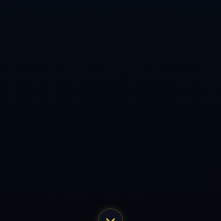
就此而言，帕特里克·维埃拉和水晶宫的这段合作，值得球迷们充满期
待。
联系电话:0311-5758744 E-mail:
admin@zone-
betwaysports.com