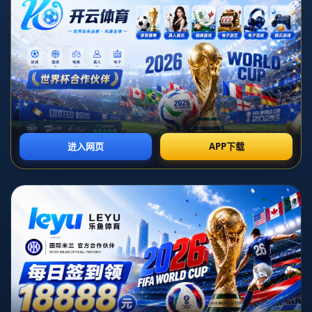
与小组赛不同，淘汰赛采用一场定胜负制。从这阶段开始，任何
失误都无法挽回。**"淘汰赛的残酷性"**让偶然性成为另一种魅力所在
——强队可能翻车，黑马有望崛起。例如，在2018年世界杯16强中，
卫冕冠军德国意外无缘淘汰赛，最终的黑马克罗地亚一路挺进决赛，
斩获亚军。对于32支出战球队来说，晋级16强只是第一步，真正考验
从现在开始。