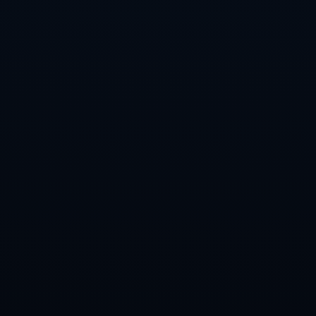
### **数据分析：势均力敌仍有蛛丝马迹可循**
借助现代赛事大数据分析，我们可以更理性地剖析每场16强比赛
的看点。例如，球队的控球率、传球成功率、角球数量以及赛事战绩
都能显示其在攻防两端的能力。此外，心理状态也是重要因素——在
世界杯这种短期高压环境下，抗压能力强的球队通常更容易在困境中
反击。
以2018年克罗地亚为例，他们在淘汰赛中多次经历加时赛甚至点
球大战，却始终稳如泰山，凭借出色的心理素质和临场应变力一路跻
身决赛。这种隐形能力的强弱，往往是两支势均力敌的队伍拉开差距
的关键点。
### **总结：高强度对抗的核心舞台**