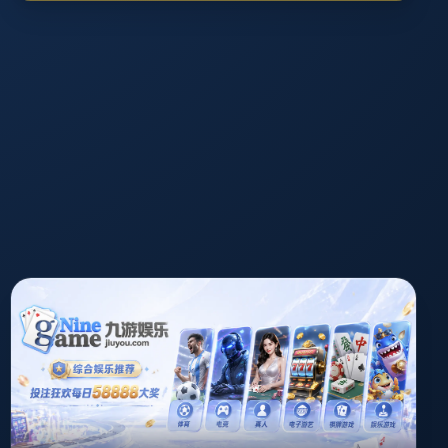
比赛.
季打下了一个激动人心的开端。随着梅西在社交媒体分享比
精彩的助攻和比赛结束前的绝平进球，成为了比赛的关键人
望和对新赛季的期待。这样的分享不仅让他与球迷拉近了距