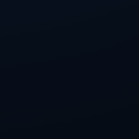
在新赛季的首次出场已经为球迷和球队**奠定了信心的基础
样的表现不仅仅是瞬间的辉煌，而是一种恒久的影响力。对于即
比赛，无论是队友还是对手，都会把梅西视为需要突破的重
球迷更是充满期待，希望能够看到更多精彩的比赛瞬间和绝
表现。
赛季的第一场比赛中，梅西用他的智慧和技术再次证明了自
称为足坛传奇。他的表现不仅为球队赢得了宝贵的分数，也
赛季设置了高标准，引发了全球球迷的热烈讨论。
0311-5758744 E-mail:
admin@zone-betwaysports.com
 2024
Betway sport - BetWay体育中国官网
All Rights by
必威体育官
网