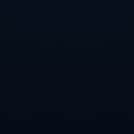
梅西
**。这
将到来的
要目标。
佳的场上
在新
己为何被
为这整个
联系电话:
Copyright