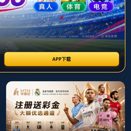
双响绝平！梅西社媒晒比赛照片：新赛季的第一场
比赛**
次成为球迷热议的焦点。这场比赛不仅点燃了绿茵场上的激情，也为新赛
的实力和关键性的影响力。
样传奇球员的参与下。这场比赛并没有让人失望。在赛场上，梅西以两个
这个数据主导的时代，梅西的每一次触球、每一次传球都让他与众不同。
彩瞬间。他的照片不仅记录了比赛中的高光时刻，更传递了他对胜利的渴
来说，通过梅西的照片，他们感受到了一种共鸣，仿佛身临其境。