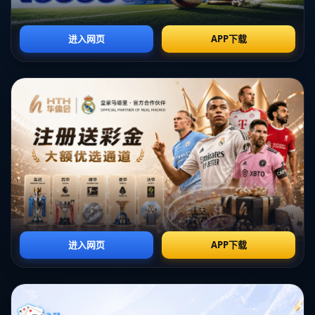
代。因此，**这位关键球员的缺席**让我们今年倍加怀念。
一个很好的例子是在2014年世界杯中，克罗斯用他冷静的头脑和
精准的传球为德国队赢得了冠军，这一刻仿佛昨天才发生。每每想到
他在比赛中的冷静与精准，我们不禁感叹：如果他能在场，比赛会不
会更精彩？
- *德布劳内与克罗斯的共鸣*
纵然德布劳内与克罗斯的球风各异，但两人都在绿茵场上刻下了
自己的传奇。两者在中场位置上的成熟与智慧如出一辙，这种共通点
使得他们成为当今足坛最具影响力的中场球员之一。我们期待看到的
是，德布劳内能够继续**延续他的比赛精神**，而克罗斯的技艺依然激
励着无数新生代球员。
总的来说，德布劳内的***天赋***与不服输的精神相辅相成，使他
在世界足坛占据了一席之地。与此同时，**克罗斯的战术巧思**仍然是
本赛季中备受怀念的存在。通过他们两人与赛场的故事，我们更加感