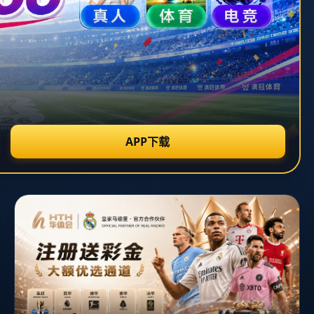
[CBA]上海战胜山西迎来四连胜.
海队在主场迎战山西队**。这场比赛不仅关乎双方的荣誉，更意味着上海
团队的努力、教练的智慧以及球员们出色的个人能力。
要原因。从防守到进攻，每一个环节都展现了高度的稳定性。上海队在场上
地减少了失分。
*。主力控卫的精准传球和犀利突破，为球队赢得了宝贵的得分机会。**关
基础。