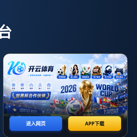
首页
公司简介
产品中心
新闻资讯
联系我们