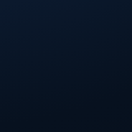
作罷：防守漏洞與戰術失誤
的影響**
士砵亭此前一直保持主
場不敗的優異紀錄，但這次
面對阿仙奴，顯然暴露出多
處不足。**盯人防守不及時和
缺乏有效的全場壓迫**成為困
擾的主要因素，尤其在下半
場，士砵亭試圖加強反撲，
但卻被阿仙奴的後防牢牢鎖
死。