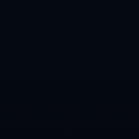
戰重重。阿仙奴本場比賽展現出成熟的心理素質，完全不受客場壓力影響
穩紮穩打的防守反擊策略，並適當進行戰術調整，堅持激發球員的自信心
iki-Taka”風格尤為醒目。不斷的短傳配合和無球跑動使士砵亭防線
精準且靈活的戰術，不僅展現了阿仙奴的技術能力，也說明其團隊默契已
中9次射正，可謂效率驚人。而士砵亭僅有7次射門，射正率更遠低於阿仙
砵亭僅有38%的控球率，難以組織有效的威脅。
奴能在歐洲賽場掙脫多年低迷，重回巔峰的跡象。他們的表現為球迷留下