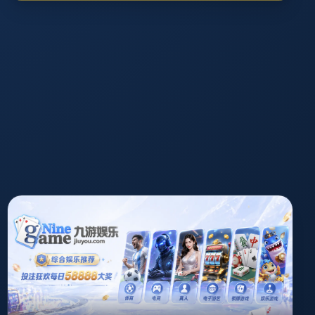
分**完成一場具代表性的經典勝仗。不僅打破了士砵亭主場
的技術細節與策略。
阿仙奴此次以快速、高
效的進攻策略迅速掌握了場
上局勢。比賽開始不久，他
們利用士砵亭後防缺乏穩定
性的弱點，通過敏捷的邊路
突破和犀利的中路配合，多