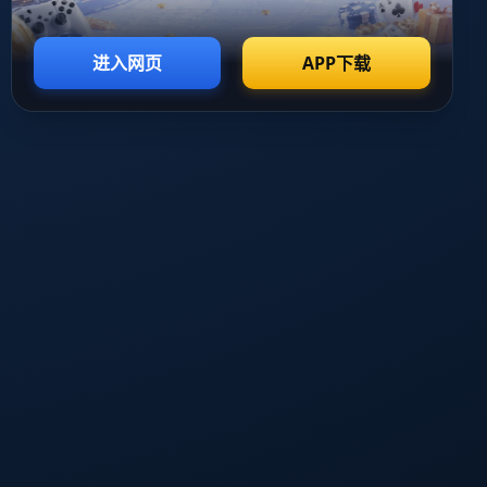
次快攻造成威脅。尤其是中
前場的控球表現，幾乎封鎖
了士砵亭的反擊機會，使比
賽早早進入阿仙奴的節奏。
第15分鐘，阿仙奴的前
鋒**加比·馬丁內利**成功抓住
一次死球機會，打破僵局。
其後，以厄德高領銜的中場
不僅展現細膩的牌面控球技
術，還精準送出多次直塞
球，一舉瓦解士砵亭的防守
陣型。上半場結束時，阿仙
奴已經以3比0領先，形成難
以逆轉的局面。
### **士砵亭的不敗神話