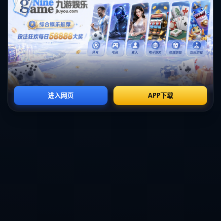
要更深刻地了解瓜迪奥拉对曼城的影响，不妨将他与其他名帅进
行对比。像克洛普这样的教练在利物浦创造了极具侵略性的打法，而
瓜迪奥拉则在曼城强调控球和全局掌控。与穆里尼奥强调的防守反击
不同，瓜迪奥拉的战术更注重进攻中的创造性和球队的整体配合。这
种独特的风格不仅适应现代足球的发展潮流，也带给曼城无数荣誉。
最为典型的案例便是2018-2019赛季的英超比赛，曼城以98分的
高分赢得联赛冠军。*这一成就不仅集中体现瓜迪奥拉的战术智慧，更
凸显了他在球队内部管理上的卓越才能。*这种能力正是曼城未来希望
继续拥有的。
**结论：瓜迪奥拉的不可或缺性**