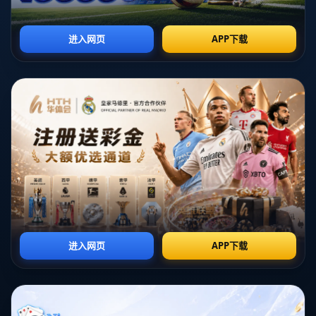
谷大泉不仅是一位出色的足球教练，更是北京足球的奠基者之
一。作为一名才华横溢的球员，他早年间为北京队赢得了多项荣誉。
退役后，他将目光投向了教练事业，成为足球界的领军人物。他擅长
将战术智慧与球员的个性相结合，使得他的每一支队伍都充满活力与
创新。
*全运会的辉煌时刻*