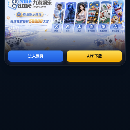
谷大泉最令人难忘的时刻，莫过于他带领北京女足于全运会夺金
的壮举。在那次比赛中，北京女足展现出的团队精神和卓越技艺令全
国瞩目。谷大泉的成功不仅在于技战术的安排，更在于他对球员们心
理、情绪上的调动。他曾在一次采访中提到：“**球队的成功，关键在
于每一位球员的融合与共同奋斗。**”正是他对团队合作的重视和精心
的战术布置，使北京女足在全运会的赛场上脱颖而出。
*教练生涯启示录*
谷大泉的执教风格具有明显的创新性与前瞻性。他善于在比赛中
随机应变，根据对手情况迅速调整策略。在他任职期间，北京女足不
仅在全运会中赢得了金牌，还在多项国内赛事中取得佳绩。他尤其注