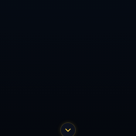
坚力量，为中国女足的国际赛场争光添彩。
*案例分析：带动女性足球发展*
在谷大泉的推动下，北京女足的成功不仅增强了队伍的知名度，
也引发了社会对女性足球运动的广泛关注。他为中国女足培养了大批
优秀球员，这些球员的成功激励了无数年轻女孩投身足球运动。这种
成功案例不但突显了谷大泉个人的卓越能力，也展示出通过团队协作
和支持可以带动整个领域的发展。
谷大泉的传奇生涯是北京乃至全国足球界的一座丰碑。他的足迹
和精神将永远激励着未来的足球人继续奋斗、追求卓越。
联系电话:0311-5758744 E-mail:
admin@zone-
betwaysports.com
Copyright 2024
Betway sport - BetWay体育中国官网
All