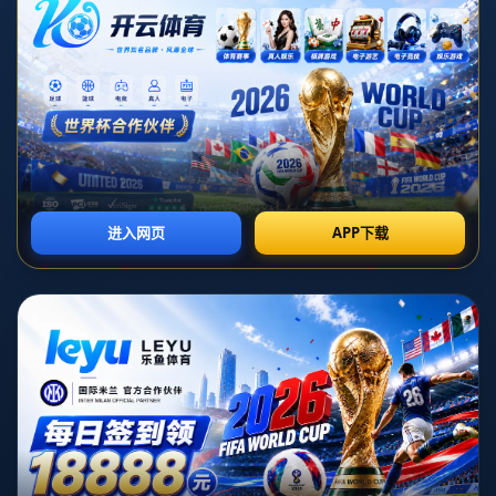
*前言*
在体育界，许多名字因为他们的成就和影响而被人铭记。谷大
泉，这位**北京足球的传奇人物**，他的离世令无数球迷感到惋惜。他
曾率领北京女足在全运会上夺得金牌，为国内足球界书写了辉煌的一
页。本文将带您回顾谷大泉的非凡职业生涯，以及他对北京女足发展
的深远影响。
*北京足球的先驱者*