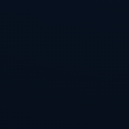
亞足聯覆蓋了包括中國、日本、韓國、伊朗、沙特等足
優勢在於可以重新融入國際足球體系，參與高水平國際賽事
值得注意的是，俄羅斯地理位置跨越歐亞大陸，其東部
升其在亞洲賽場上的競爭力，加強**俄羅斯足球品牌的國際影
---