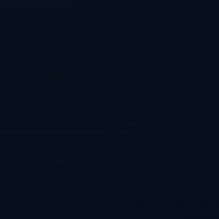
了全球的廣泛關注。對於俄羅斯而言，加入亞足聯最直接的
羅斯足球的整體水平實力略高於亞足聯內多數國家，這將提