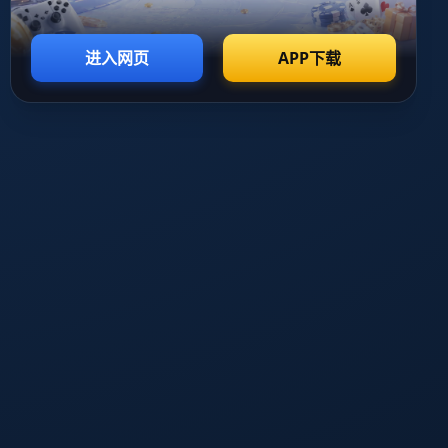
*加入亞足聯（AFC）**。這一觀點引發了廣泛討論，究