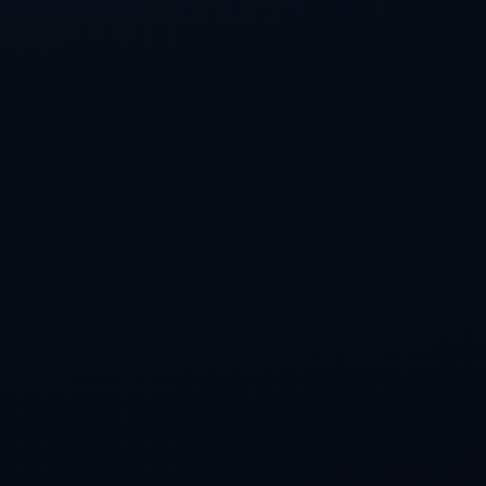
一個成功先例。加入亞足聯後，澳大利亞獲得了更多與高水平
動發展有著深遠的推動作用。而俄羅斯若能效仿此例，或許能
存在分歧。其次，在亞足聯內部，俄羅斯足球的競技優勢可
球對亞洲市場的適應能力尚未經受考驗，這一切都需要時間