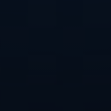
此外，广东东阳光的防守逼抢也让深圳队的后场显得疲惫不堪。
在第四节，广东队通过两次抢断直接打出了快攻，帮助球队稳住了局
势。在高强度对抗下，深圳队的整体手感逐渐下滑，最终无力翻盘。
---
### **分析：广东东阳光的“三连胜”背后**