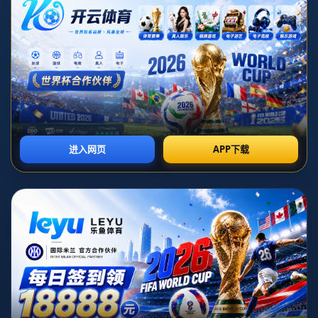
得连续胜利的秘诀。
---
### **一、稳健的比赛状态：广东东阳光赢在团队协作**
广东东阳光男篮本场比赛最大的亮点就在于全队的默契与稳定的
状态。在这场客场作战中，即便面对深圳马可波罗男篮的强劲攻势，
他们依然保持了冷静，稳扎稳打，最终以7分优势结束战斗。