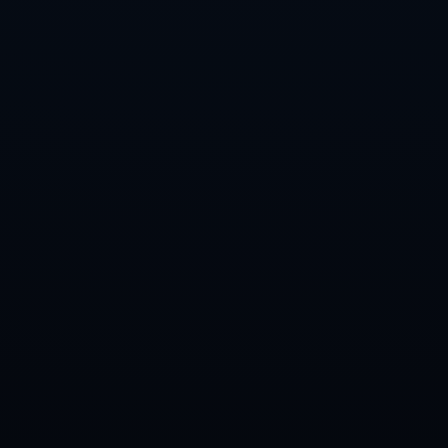
联系电话:0311-5758744 E-mail:
admin@zone-betwaysports.com
yright 2024
Betway sport - BetWay体育中国官网
All Rights by
必威体育官网