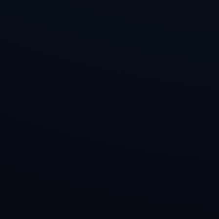
在我们关注偶像的同时，也应意识到，他们不仅仅是球
全意识，共同营造一个更安全的生活环境。