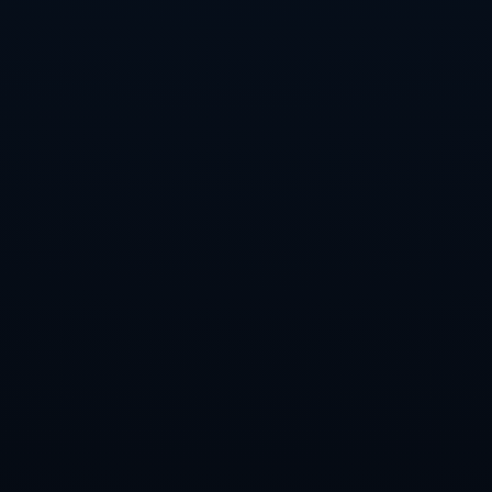
场上的战士，也是生活中的普通人。通过安东尼奥这次事件，我们不仅希