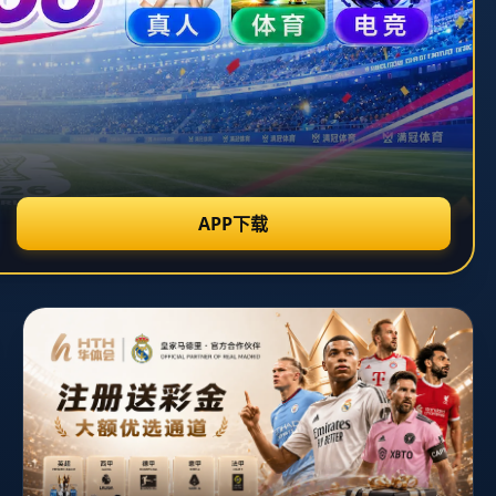
安東尼奧車禍下肢骨折 已接受手術 一度被困近4
*
着赛季的推进，球员们的不幸事故也时常令人关注。近日，著名球员安东
反思：意外无处不在，即便是在球场外，运动员的安全同样面临巨大挑战
失控，他被困在车中近45分钟之久。由于碰撞力量较大，导致其下肢骨
常顺利，但**康复过程需要时间和耐心**。
生活中，运动员不仅需在场上保持高水平的竞技状态，场外的安全问题同
类似的案例，比如此前的C罗和梅西，他们都曾因交通事故而受到关注。