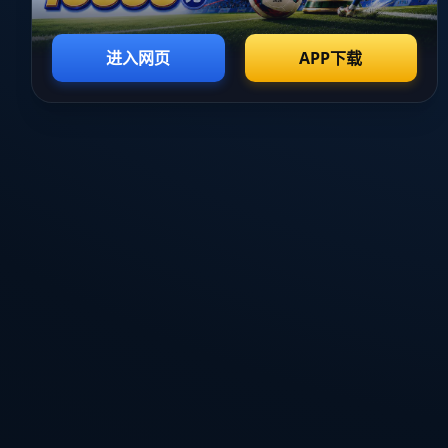
**事故背后的深思：交通与安全**
从这次事故可以看出，我们不应仅把焦点放在安东尼奥
以轻心。此外，俱乐部和运动员经纪人也应扮演重要角色，
在这起事件之后，英超各球队开始更加重视球员的场外
**康复与重生：期望未来**
对于安东尼奥而言，恢复健康是他目前的首要任务。他
内无法上场比赛，但他的坚韧和乐观令人敬佩。