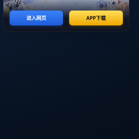
享受奢华交通工具的同时，必须提高交通安全意识，不可掉
配备安全设备等，以防止类似事故的重演。
们也都在全力支持他的康复之路。尽管此次车祸导致他短期