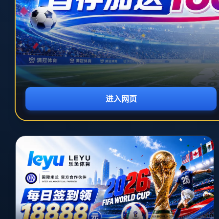
英超｜
**英超赛场突发变故：安东尼奥遭遇车祸骨折紧急手术*
英超联赛向来以精彩的对抗和高水平的竞技著称，但随
的下肢骨折，并紧急接受了手术治疗。这一事件让我们深刻
**事故概况：车祸惊魂45分钟**
事情发生在一次常规的驾车途中。安东尼奥的车辆意外
迅速送往医院进行治疗。医生表示，安东尼奥的手术进行得非
**运动员安全与责任：案例分析**
这次事件再次引发了大家对运动员安全的关注。在日常
将对球队和个人产生不可估量的影响。实际上，近年来不乏